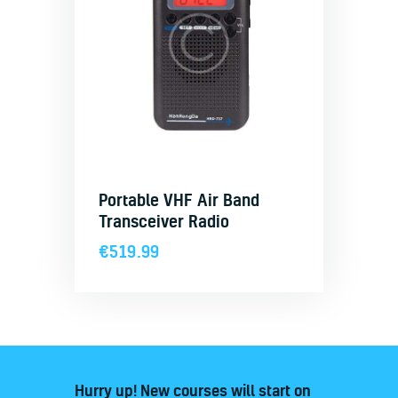
Portable VHF Air Band
Transceiver Radio
€
519.99
Hurry up! New courses will start on